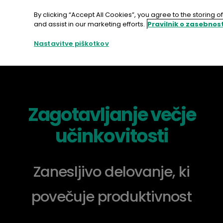
Preskoči
na
By clicking “Accept All Cookies”, you agree to the storing 
vsebino
and assist in our marketing efforts.
Pravilnik o zasebnost
Pišite na
Nastavitve piškotkov
Zagotavljanje večje
učinkovitosti
Zanesljivo delovanje, ki
povečuje produktivnost