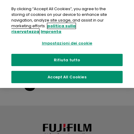
Salta
al
By clicking “Accept All Cookies”, you agree to the
contenuto
storing of cookies on your device to enhance site
navigation, analyze site usage, and assist in our
marketing efforts.
politica sulla
riservatezza
Impronta
Partner
Impostazioni dei cookie
Rifiuta tutto
Regions:
Nord
Accept All Cookies