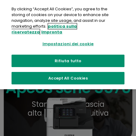
Salta
al
By clicking “Accept All Cookies”, you agree to the
contenuto
storing of cookies on your device to enhance site
navigation, analyze site usage, and assist in our
Contattaci
Opuscolo
Dove acquistare
marketing efforts.
politica sulla
riservatezza
Impronta
Impostazioni dei cookie
Rifiuta tutto
Accept All Cookies
Apeos serie 5570
Stampa A3 di fascia
alta robusta e intuitiva