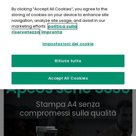
Salta
al
By clicking “Accept All Cookies”, you agree to the
contenuto
storing of cookies on your device to enhance site
navigation, analyze site usage, and assist in our
Contattaci
Opuscolo
Dove acquistare
marketing efforts.
politica sulla
riservatezza
Impronta
Impostazioni dei cookie
Rifiuta tutto
Accept All Cookies
Apeos serie 5330
Stampa A4 senza
compromessi sulla qualità